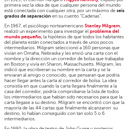
primera vez la idea de que cualquier persona del mundo
está conectada con cualquier otra, por un máximo de
seis
grados de separación
en su cuento “Cadenas”.
En 1967, el psicólogo norteamericano
Stanley Milgram
,
realizó un experimento para investigar el
problema del
mundo pequeño
,
la hipótesis de que todos los habitantes
del planeta están conectados a través de unos pocos
intermediarios. Milgram seleccionó a 160 personas que
vivían en Omaha, Nebraska y les envió una carta con el
nombre y la dirección un corredor de bolsa que trabajaba
en Boston y vivía en Sharon, Massachusetts. Milgram, les
indicó que escribieran su nombre en la carta y se la
enviaran al amigo o conocido, que pensaran que podría
hacer llegar antes la carta al corredor de bolsa. La idea
consistía en que cuando la carta llegara finalmente a la
casa del corredor, podría comprobarse la lista de todos
los intermediarios que habían sido necesarios para que la
carta llegase a su destino. Milgram se encontró con que la
mayoría de las 44 cartas que finalmente alcanzaron su
destino, lo habían conseguido con tan solo 5 o 6
intermediarios.
En 1990, la obra de teatro de John Guare y posterior