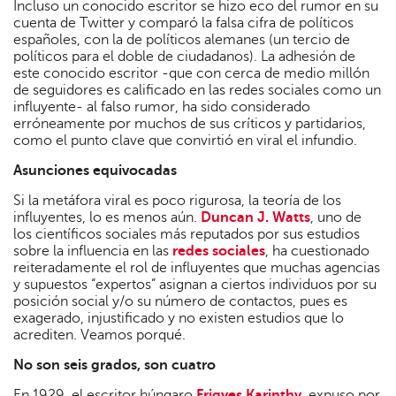
Incluso un conocido escritor se hizo eco del rumor en su
cuenta de Twitter y comparó la falsa cifra de políticos
españoles, con la de políticos alemanes (un tercio de
políticos para el doble de ciudadanos). La adhesión de
este conocido escritor -que con cerca de medio millón
de seguidores es calificado en las redes sociales como un
influyente- al falso rumor, ha sido considerado
erróneamente por muchos de sus críticos y partidarios,
como el punto clave que convirtió en viral el infundio.
Asunciones equivocadas
Si la metáfora viral es poco rigurosa, la teoría de los
influyentes, lo es menos aún.
Duncan J. Watts
, uno de
los científicos sociales más reputados por sus estudios
sobre la influencia en las
redes sociales
, ha cuestionado
reiteradamente el rol de influyentes que muchas agencias
y supuestos “expertos” asignan a ciertos individuos por su
posición social y/o su número de contactos, pues es
exagerado, injustificado y no existen estudios que lo
acrediten. Veamos porqué.
No son seis grados, son cuatro
En 1929, el escritor húngaro
Frigyes Karinthy
, expuso por