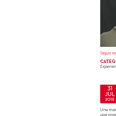
Seguir l
CATEG
Experien
31
JUL
2018
Una marc
una orga