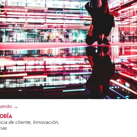
eyendo
ORÍA
cia de cliente
,
Innovación
,
ias