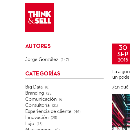
THINK&SELL
AUTORES
30
SEP
Jorge González
(147)
2018
La algor
CATEGORÍAS
un poder
Big Data
¿En qué 
(8)
Branding
(25)
Comunicación
(6)
Consultoría
(21)
Experiencia de cliente
(46)
Innovación
(25)
Lujo
(15)
Management