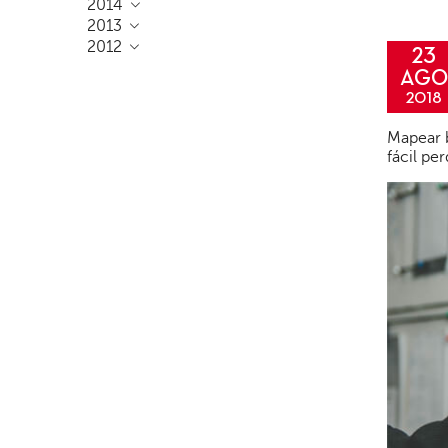
2014
2013
2012
23
AGO
2018
Mapear b
fácil pe