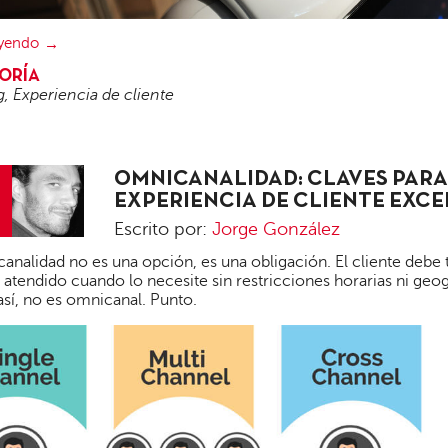
eyendo
ORÍA
g
,
Experiencia de cliente
OMNICANALIDAD: CLAVES PARA
EXPERIENCIA DE CLIENTE EXC
Escrito por:
Jorge González
Jorge
analidad no es una opción, es una obligación. El cliente debe t
González
 atendido cuando lo necesite sin restricciones horarias ni geog
así, no es omnicanal. Punto.