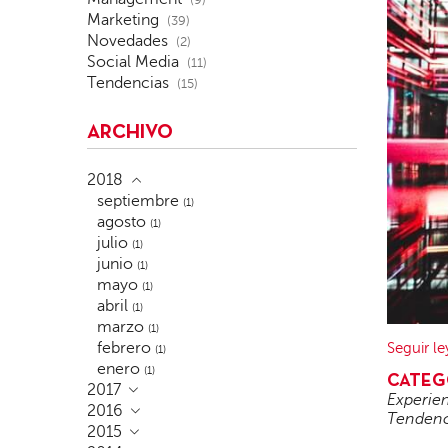
(9)
Marketing
(39)
Novedades
(2)
Social Media
(11)
Tendencias
(15)
ARCHIVO
2018
septiembre
(1)
agosto
(1)
julio
(1)
junio
(1)
mayo
(1)
abril
(1)
marzo
(1)
febrero
Seguir l
(1)
enero
(1)
CATEG
2017
Experien
2016
Tendenc
2015