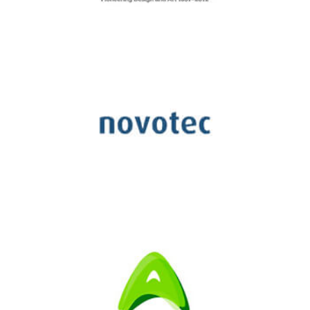
Royal
College
of
Art
Novotec