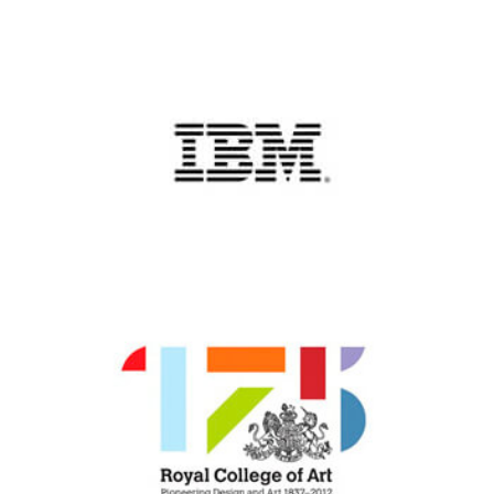
Answare-
tech
IBM
Global
Services