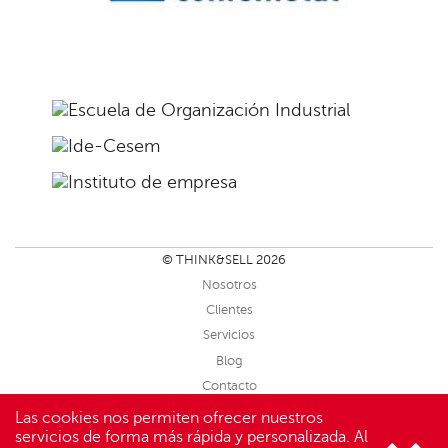
Fundación
confemetal
Escuela
de
Ide-
Organización
Cesem
Industrial
Instituto
de
empresa
© THINK&SELL 2026
Nosotros
Clientes
Servicios
Blog
Contacto
Sitemap
Las cookies nos permiten ofrecer nuestros
servicios de forma más rápida y personalizada. Al
Aviso Legal