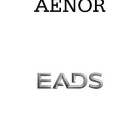
Aenor
Eads
Defence
&
Security