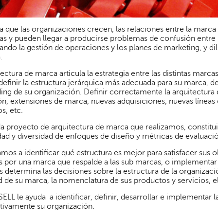
 que las organizaciones crecen, las relaciones entre la marc
s y pueden llegar a producirse problemas de confusión entre 
ndo la gestión de operaciones y los planes de marketing, y di
.
tectura de marca articula la estrategia entre las distintas mar
definir la estructura jerárquica más adecuada para su marca, d
ing de su organización. Definir correctamente la arquitectura
ón, extensiones de marca, nuevas adquisiciones, nuevas líneas
s, etc.
a proyecto de arquitectura de marca que realizamos, constitui
idad y diversidad de enfoques de diseño y métricas de evaluaci
mos a identificar qué estructura es mejor para satisfacer sus o
 por una marca que respalde a las sub marcas, o implementar
 determina las decisiones sobre la estructura de la organizaci
d de su marca, la nomenclatura de sus productos y servicios, e
LL le ayuda a identificar, definir, desarrollar e implementar 
tivamente su organización.