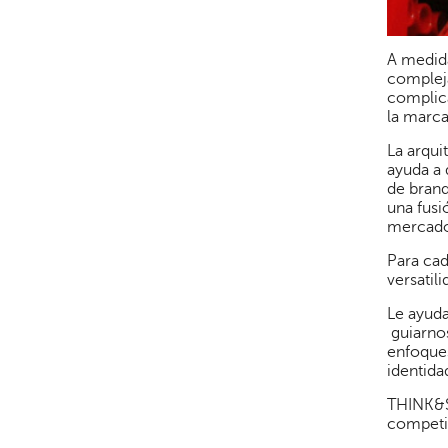
A medida
compleja
complica
la marca
La arqui
ayuda a 
de brand
una fusi
mercado
Para cad
versatil
Le ayuda
guiarnos
enfoques
identida
THINK&SE
competi