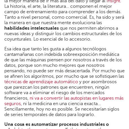
la mejor manera de ir más allá del dato y llegar al
insight
.
La historia, el arte, la literatura… componen el mejor
campo de entrenamiento para comprender a los demás.
Tanto a nivel personal, como comercial. Es, ha sido y será
la manera en que nuestra mente evoluciona las
habilidades intelectuales
que nos permiten abrirnos a
nuevas ideas y distinguir los cambios estructurales de los
coyunturales. Lo esencial de lo accesorio.
Esa idea que tanto les gusta a algunos tecnólogos
cantamañanas con indebida sobreexposición mediática
de que las máquinas piensen por nosotros a través de los
datos, porque son mucho mejores que nosotros
pensando, no puede ser más desacertada. Por mucho que
se afinen los algoritmos, por mucho que se sofistiquen las
técnicas de aprendizaje automático
y por asombrosos
que parezcan los patrones que encuentren, ningún
software va a eliminar el riesgo de los mercados
financieros,
ni va a convertir las autopistas en lugares más
seguros
, ni la medicina en una ciencia exacta…
Sencillamente, hoy no es posible. Se necesitarían siglos
de series temporales de datos para lograrlo.
Una cosa es automatizar procesos industriales o