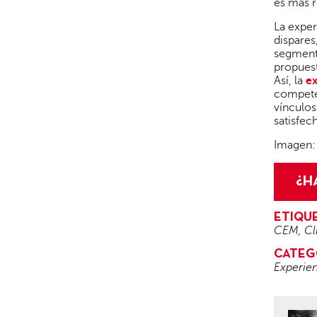
es más r
La exper
dispare
segmento
propuest
Así, la
ex
competen
vínculos
satisfec
Imagen
¿H
ETIQU
CEM
,
Cl
CATEG
Experien