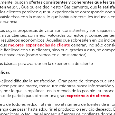
almente, buscan
ofertas consistentes y coherentes que les tr
ten valor.
¿Qué quiere decir esto? Básicamente, que
la satis
os clientes perciben que su experiencia se corresponde con s
atisfechos con la marca, lo que habitualmente les induce a 
recuencia.
as cuyas propuestas de valor son consistentes y son capaces d
z a sus clientes, son mejor valoradas por estos y, consecuent
resultados económicos. Aquellas que sobresalen en los índices
s que
mejores experiencias de cliente
generan, no sólo consi
de fidelidad con sus clientes, sino que gracias a esto, se comp
 financieros (como vimos en el post anterior).
as básicas para avanzar en la experiencia de cliente:
ficar.
ejidad dificulta la satisfacción. Gran parte del tiempo que un
dose por una marca, transcurre mientras busca información y
, por lo que simplificar -en la medida de lo posible- su proce
to de partida para ofrecer una gran
experiencia de cliente.
ro de todo es reducir al mínimo el número de fuentes de info
tenga que pasar hasta adquirir el producto o servicio deseado.
porcionar o facilitar el acceso a fuentes de confianza donde e