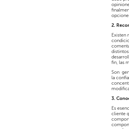
opinione
finalmen
opciones
2.
Recon
Existen 
condicio
comentar
distinto
desarrol
fin, las
Son gene
la confi
concentr
modifica
3.
Conoc
Es esenc
cliente 
comporta
componen