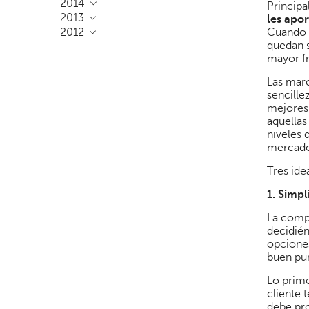
2014
Princip
2013
les apor
Cuando l
2012
quedan s
mayor f
Las marc
sencille
mejores 
aquella
niveles 
mercados
Tres ide
1.
Simpli
La compl
decidién
opciones
buen pun
Lo prime
cliente 
debe pro