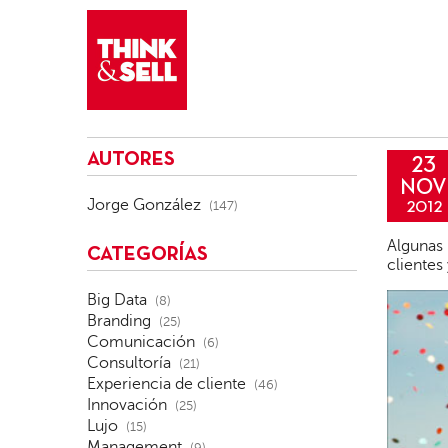
THINK&SELL
AUTORES
23
NOV
Jorge González
(147)
2012
Algunas 
CATEGORÍAS
clientes
Big Data
(8)
Branding
(25)
Comunicación
(6)
Consultoría
(21)
Experiencia de cliente
(46)
Innovación
(25)
Lujo
(15)
Management