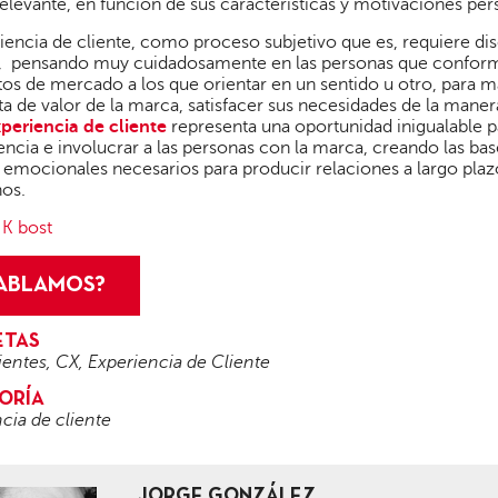
elevante, en función de sus características y motivaciones per
iencia de cliente, como proceso subjetivo que es, requiere dise
s, pensando muy cuidadosamente en las personas que conforma
s de mercado a los que orientar en un sentido u otro, para m
a de valor de la marca, satisfacer sus necesidades de la maner
periencia de cliente
representa una oportunidad inigualable pa
cia e involucrar a las personas con la marca, creando las bas
 emocionales necesarios para producir relaciones a largo plazo
hos.
:
K bost
ABLAMOS?
ETAS
ientes
,
CX
,
Experiencia de Cliente
ORÍA
cia de cliente
JORGE GONZÁLEZ