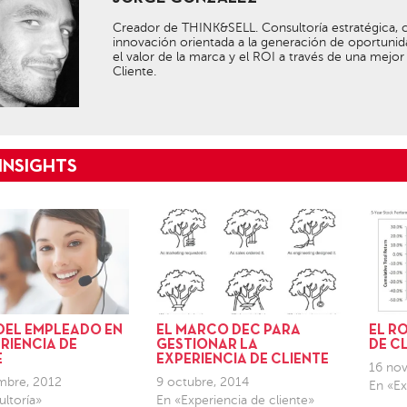
Creador de THINK&SELL. Consultoría estratégica, c
innovación orientada a la generación de oportunid
el valor de la marca y el ROI a través de una mejor
Cliente.
 DEL EMPLEADO EN
EL MARCO DEC PARA
EL RO
RIENCIA DE
GESTIONAR LA
DE C
E
EXPERIENCIA DE CLIENTE
16 nov
mbre, 2012
9 octubre, 2014
En «Ex
ltoría»
En «Experiencia de cliente»