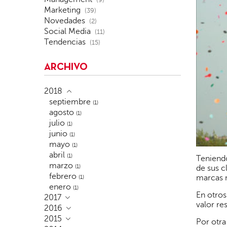
(9)
Marketing
(39)
Novedades
(2)
Social Media
(11)
Tendencias
(15)
ARCHIVO
2018
septiembre
(1)
agosto
(1)
julio
(1)
junio
(1)
mayo
(1)
abril
(1)
Teniendo
marzo
(1)
de sus c
febrero
marcas n
(1)
enero
(1)
En otros
2017
valor re
2016
2015
Por otra