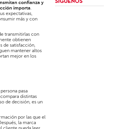
SÍGUENOS
ansmitan confianza y
facción importa
.
us expectativas,
consumir más y con
e transmitirlas con
emente obtienen
 de satisfacción,
guen mantener altos
ortan mejor en los
a persona pasa
 compara distintas
so de decisión, es un
rmación por las que el
 Después, la marca
l cliente pueda leer