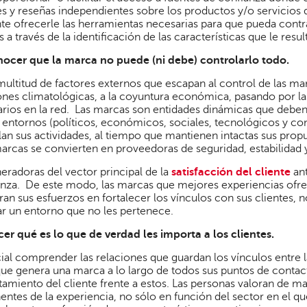
s y reseñas independientes sobre los productos y/o servicios 
te ofrecerle las herramientas necesarias para que pueda contra
 a través de la identificación de las características que le resu
ocer que la marca no puede (ni debe) controlarlo todo.
multitud de factores externos que escapan al control de las ma
nes climatológicas, a la coyuntura económica, pasando por la
ios en la red. Las marcas son entidades dinámicas que deben 
s entornos (políticos, económicos, sociales, tecnológicos y co
lan sus actividades, al tiempo que mantienen intactas sus propu
 marcas se convierten en proveedoras de seguridad, estabilidad y
radoras del vector principal de la
satisfacción del cliente
an
anza. De este modo, las marcas que mejores experiencias ofrec
an sus esfuerzos en fortalecer los vínculos con sus clientes, n
r un entorno que no les pertenece.
er qué es lo que de verdad les importa a los clientes.
ial comprender las relaciones que guardan los vínculos entre 
que genera una marca a lo largo de todos sus puntos de contac
miento del cliente frente a estos. Las personas valoran de ma
tes de la experiencia, no sólo en función del sector en el qu