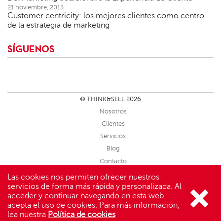
21 noviembre, 2013
Customer centricity: los mejores clientes como centro
de la estrategia de marketing
SÍGUENOS
© THINK&SELL 2026
Nosotros
Clientes
Servicios
Blog
Contacto
Sitemap
Las cookies nos permiten ofrecer nuestros
servicios de forma más rápida y personalizada. Al
Aviso Legal
acceder y continuar navegando en esta web
Facebook
Linkedin
Twitter
Slideshare
acepta el uso de cookies. Para más información,
lea nuestra
Política de cookies