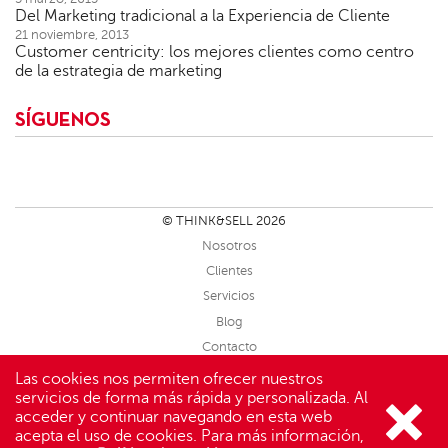
Del Marketing tradicional a la Experiencia de Cliente
21 noviembre, 2013
Customer centricity: los mejores clientes como centro
de la estrategia de marketing
SÍGUENOS
© THINK&SELL 2026
Nosotros
Clientes
Servicios
Blog
Contacto
Sitemap
Las cookies nos permiten ofrecer nuestros
servicios de forma más rápida y personalizada. Al
Aviso Legal
acceder y continuar navegando en esta web
Facebook
Linkedin
Twitter
Slideshare
acepta el uso de cookies. Para más información,