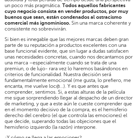
un poco más pragmática.
Todos aquellos fabricantes
cuyo negocio consista en vender productos, por muy
buenos que sean, están condenados al ostracismo
comercial más ignominioso.
Sin una marca coherente y
consistente no sobrevivirán.
Si bien es innegable que las mejores marcas deben gran
parte de su reputación a productos excelentes con una
base funcional evidente, que sin lugar a dudas satisfacen
unas necesidades concretas, cuando nos decantamos por
una marca –especialmente cuando se trata de una
premiun, o de lujo- rara vez lo haremos basándonos en
criterios de funcionalidad. Nuestra decisión será
fundamentalmente emocional (me gusta, lo prefiero, me
encanta, me vuelve loc@…). Y es que antes que
comprender, sentimos. Si, a estas alturas de la película
me sigue sorprendiendo llegar al despacho de un director
de marketing, y que a este aún le cueste comprender que
en el momento decisivo de la compra, es el hemisferio
derecho del cerebro (el que controla las emociones) el
que decide, superando todas las objeciones que el
hemisferio izquierdo (la razón) interpone.
¿Y cómo se llega a las emociones?