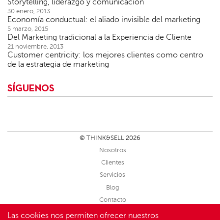
Storytelling, liderazgo y comunicación
30 enero, 2013
Economía conductual: el aliado invisible del marketing
5 marzo, 2015
Del Marketing tradicional a la Experiencia de Cliente
21 noviembre, 2013
Customer centricity: los mejores clientes como centro
de la estrategia de marketing
SÍGUENOS
© THINK&SELL 2026
Nosotros
Clientes
Servicios
Blog
Contacto
Sitemap
Las cookies nos permiten ofrecer nuestros