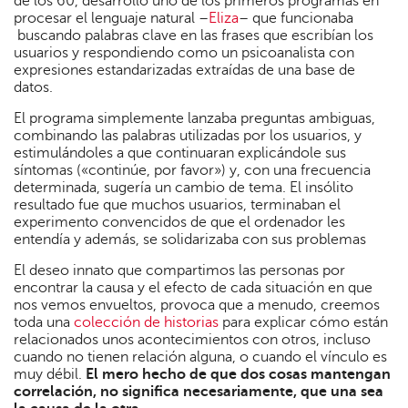
de los 60, desarrolló uno de los primeros programas en
procesar el lenguaje natural –
Eliza
– que funcionaba
buscando palabras clave en las frases que escribían los
usuarios y respondiendo como un psicoanalista con
expresiones estandarizadas extraídas de una base de
datos.
El programa simplemente lanzaba preguntas ambiguas,
combinando las palabras utilizadas por los usuarios, y
estimulándoles a que continuaran explicándole sus
síntomas («continúe, por favor») y, con una frecuencia
determinada, sugería un cambio de tema. El insólito
resultado fue que muchos usuarios, terminaban el
experimento convencidos de que el ordenador les
entendía y además, se solidarizaba con sus problemas
El deseo innato que compartimos las personas por
encontrar la causa y el efecto de cada situación en que
nos vemos envueltos, provoca que a menudo, creemos
toda una
colección de historias
para explicar cómo están
relacionados unos acontecimientos con otros, incluso
cuando no tienen relación alguna, o cuando el vínculo es
muy débil.
El mero hecho de que dos cosas mantengan
correlación, no significa necesariamente, que una sea