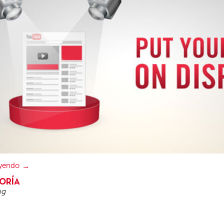
eyendo
ORÍA
ng