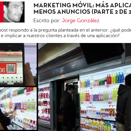
MARKETING MÓVIL: MÁS APLIC
MENOS ANUNCIOS (PARTE 2 DE 2
Escrito por:
Jorge González
Jorge
post respondo a la pregunta planteada en el anterior: ¿qué po
González
 e implicar a nuestros clientes a través de una aplicación?