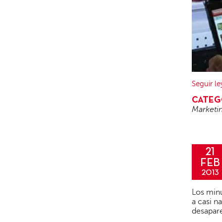
Seguir l
CATEG
Marketi
21
FEB
2013
Los minú
a casi n
desapar