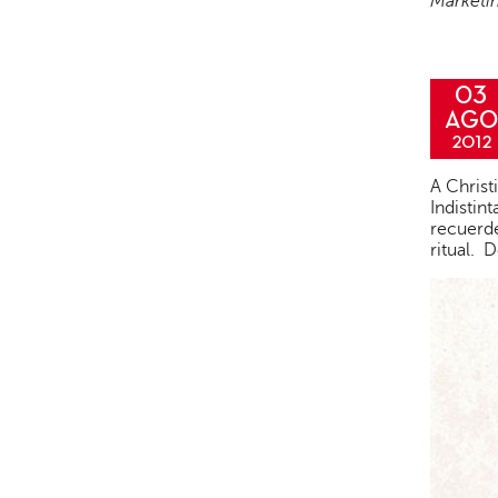
Marketi
03
AGO
2012
A Christ
Indistin
recuerde
ritual. 