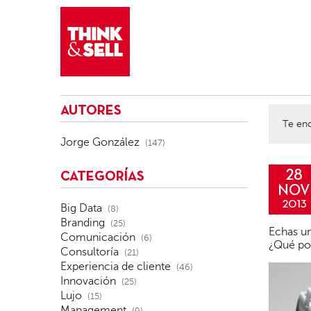
THINK&SELL
AUTORES
Te enc
Jorge González
(147)
28
CATEGORÍAS
NOV
2013
Big Data
(8)
Branding
(25)
Echas un
Comunicación
(6)
¿Qué pos
Consultoría
(21)
Experiencia de cliente
(46)
Innovación
(25)
Lujo
(15)
Management