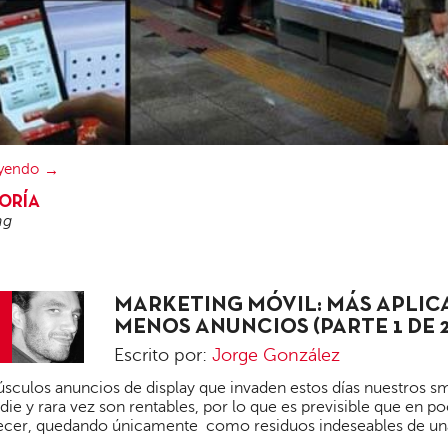
eyendo
ORÍA
ng
MARKETING MÓVIL: MÁS APLIC
MENOS ANUNCIOS (PARTE 1 DE 2
Escrito por:
Jorge González
Jorge
sculos anuncios de display que invaden estos días nuestros s
González
adie y rara vez son rentables, por lo que es previsible que en 
ecer, quedando únicamente como residuos indeseables de un