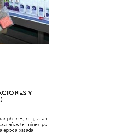
ACIONES Y
)
martphones, no gustan
pocos años terminen por
a época pasada.