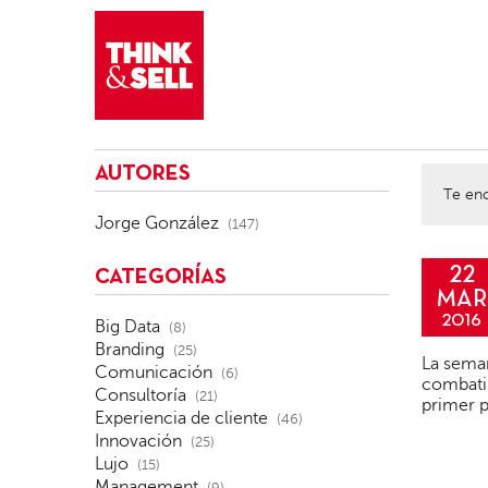
THINK&SELL
AUTORES
Te enc
Jorge González
(147)
22
CATEGORÍAS
MAR
2016
Big Data
(8)
Branding
(25)
La seman
Comunicación
(6)
combatir
Consultoría
(21)
primer p
Experiencia de cliente
(46)
Innovación
(25)
Lujo
(15)
Management